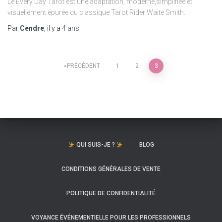
Le Every Day Tarot est une adaptation, moderne,simplifiée et
visuellement épurée du classique Tarot Rider Waite Smith.
Par
Cendre
, il y a
4 ans
Pagination
PRÉCÉDENT
1
2
3
des
publications
QUI SUIS-JE ?
BLOG
CONDITIONS GÉNÉRALES DE VENTE
POLITIQUE DE CONFIDENTIALITÉ
VOYANCE ÉVÉNEMENTIELLE POUR LES PROFESSIONNELS