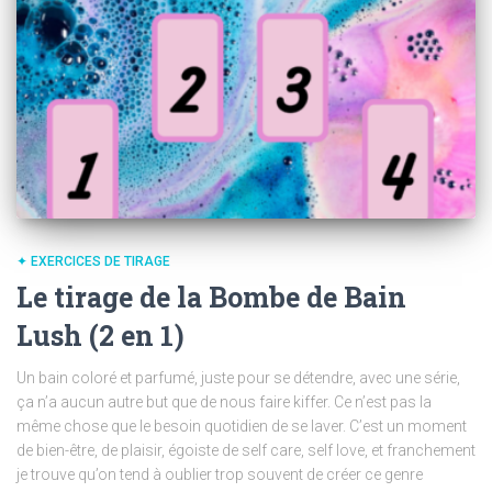
✦ EXERCICES DE TIRAGE
Le tirage de la Bombe de Bain
Lush (2 en 1)
Un bain coloré et parfumé, juste pour se détendre, avec une série,
ça n’a aucun autre but que de nous faire kiffer. Ce n’est pas la
même chose que le besoin quotidien de se laver. C’est un moment
de bien-être, de plaisir, égoiste de self care, self love, et franchement
je trouve qu’on tend à oublier trop souvent de créer ce genre