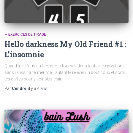
✦ EXERCICES DE TIRAGE
Hello darkness My Old Friend #1 :
L’insomnie
Quand tu te fous au lit et que tu tournes dans toutes les positions
sans réussir à fermer l’oeil, autant te relever un bout coup et sortir
tes cartes pour y voir plus clair.
Par
Cendre
, il y a
4 ans