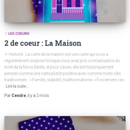
♡ LES COEURS
2 de coeur : La Maison
✧ Histoire : La carte de la maison est une carte qui vous a
régulièrement surprise lorsque vous avez pris connaissance du
livret de la Nova Sibilla, et pour cause, elle est historiquement
pensée comme une carte plutôt positive avec comme mots clés
traditionnels : « Famille, stabilité, traditionnalisme. » Forcément ces
Lire la suite…
Par
Cendre
, il y a
2 mois