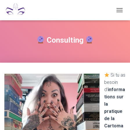
D
É
P
L
I
Consulting
E
R
L
A
N
A
Si tu as
V
I
besoin
G
d’
informa
A
tions sur
T
I
la
O
pratique
N
de la
Cartoma