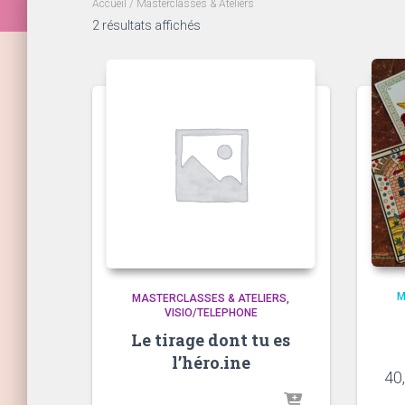
Accueil
/ Masterclasses & Ateliers
2 résultats affichés
M
MASTERCLASSES & ATELIERS
VISIO/TELEPHONE
Le tirage dont tu es
l’héro.ine
40