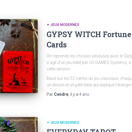
✦ JEUX MODERNES
GYPSY WITCH Fortune 
Cards
On reprends les choses sérieuses avec le Gipsy
s’agit d’un jeu édité par US GAMES Systems, à
cette version.
Basé sur les 52 cartes du jeu classique, chaqu
un dessin et un petit texte qui explique l’énergie 
Par
Cendre
, il y a
4 ans
✦ JEUX MODERNES