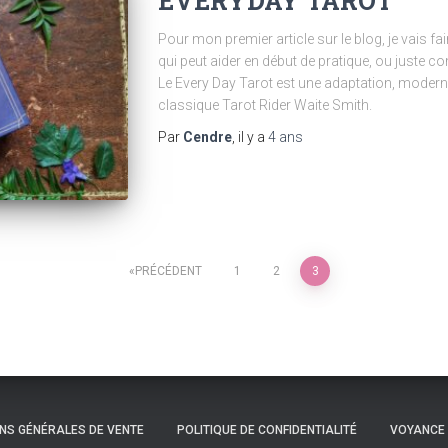
EVERYDAY TAROT
Pour mon premier article sur le blog, je vais fai
qui peut aider en début de pratique, ou juste co
Le Every Day Tarot est une adaptation, moderne
classique Tarot Rider Waite Smith.
Par
Cendre
, il y a
4 ans
PRÉCÉDENT
1
2
3
NS GÉNÉRALES DE VENTE
POLITIQUE DE CONFIDENTIALITÉ
VOYANCE 