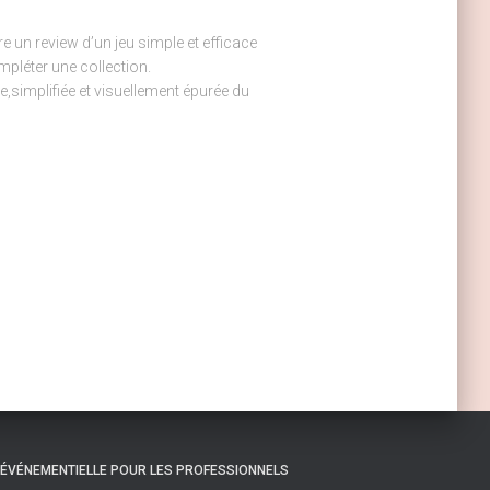
re un review d’un jeu simple et efficace
mpléter une collection.
,simplifiée et visuellement épurée du
ÉVÉNEMENTIELLE POUR LES PROFESSIONNELS