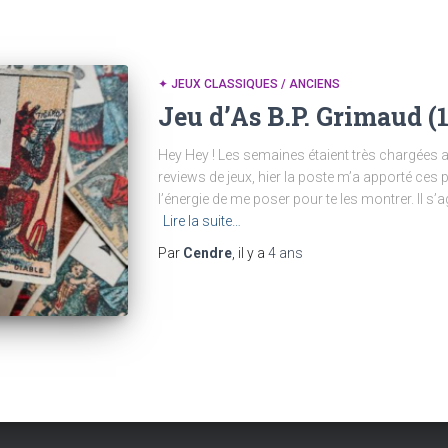
✦ JEUX CLASSIQUES / ANCIENS
Jeu d’As B.P. Grimaud (
Hey Hey ! Les semaines étaient très chargées alo
reviews de jeux, hier la poste m’a apporté ces p
l’énergie de me poser pour te les montrer. Il s’ag
Lire la suite…
Par
Cendre
, il y a
4 ans