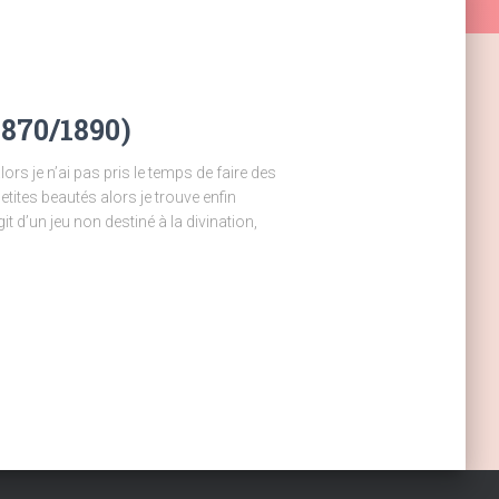
1870/1890)
rs je n’ai pas pris le temps de faire des
etites beautés alors je trouve enfin
it d’un jeu non destiné à la divination,