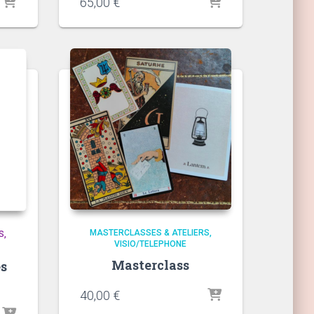
e
65,00
€
0 €
0 €
MASTERCLASSES & ATELIERS
S
VISIO/TELEPHONE
Masterclass
es
40,00
€