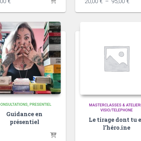
Plag
,00
€
20,00
€
–
95,00
€
de
prix :
20,0
à
95,0
CONSULTATIONS
PRESENTIEL
MASTERCLASSES & ATELIER
VISIO/TELEPHONE
Guidance en
Le tirage dont tu 
présentiel
l’héro.ine