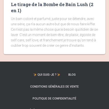
Le tirage de la Bombe de Bain Lush (2
en 1)
Un bain coloré et parfumé, juste pour se détendre, avec
une série, ça n'a aucun autre but que de nous faire kiffer.
Ce n'est pas la même chose que le besoin quotidien de se
laver. C'est un moment de bien-être, de plaisir, égoiste de
self care, self love, et franchement je trouve qu'on tend à
oublier trop souvent de créer ce genre d'instants.
QUI SUIS-JE ?
BLOG
CONDITIONS GÉNÉRALES DE VENTE
POLITIQUE DE CONFIDENTIALITÉ