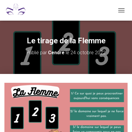
D
É
P
L
I
Le tirage de la Flemme
E
R
Publié par
Cendre
le
24 octobre 2022
L
A
N
A
V
I
G
A
T
I
O
N