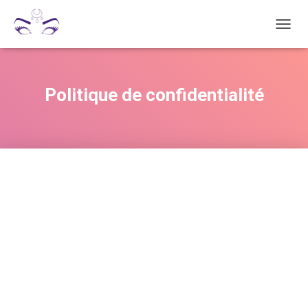
D
É
P
L
I
Politique de confidentialité
E
R
L
A
N
A
V
I
G
A
T
I
O
N